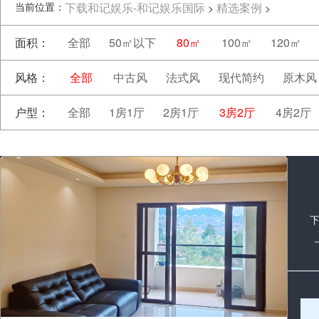
当前位置：
下载和记娱乐-和记娱乐国际
精选案例
>
>
面积：
全部
50㎡以下
80㎡
100㎡
120㎡
风格：
全部
中古风
法式风
现代简约
原木风
户型：
全部
1房1厅
2房1厅
3房2厅
4房2厅