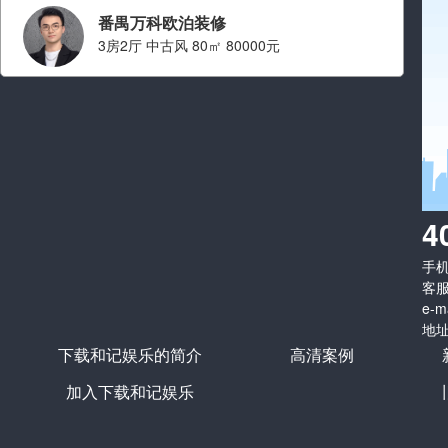
番禺万科欧泊装修
3房2厅 中古风 80㎡ 80000元
设计师：刘俊言
职称： 金牌设计师
从业经验： 从业十年
擅长风格：
现代简约 简约,原
4
木
手机：
看ta的案例
客服
e-m
地址
下载和记娱乐的简介
高清案例
加入下载和记娱乐