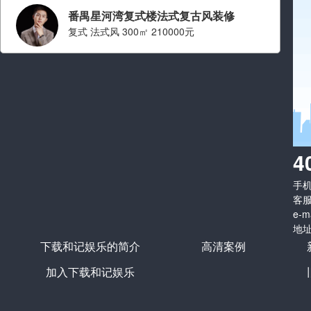
番禺星河湾复式楼法式复古风装修
复式 法式风 300㎡ 210000元
设计师：刘江
职称： 金牌设计师
从业经验： 从业十年
擅长风格：
现代简约 简约,法
4
式,中古,奶油,轻奢,原木
手机：
看ta的案例
客服
e-m
地址
下载和记娱乐的简介
高清案例
加入下载和记娱乐