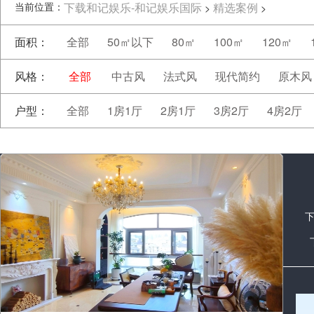
当前位置：
下载和记娱乐-和记娱乐国际
精选案例
>
>
面积：
全部
50㎡以下
80㎡
100㎡
120㎡
风格：
全部
中古风
法式风
现代简约
原木风
户型：
全部
1房1厅
2房1厅
3房2厅
4房2厅