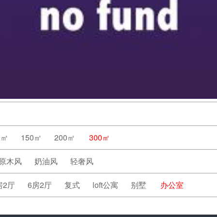
0㎡
150㎡
200㎡
300㎡
原木风
奶油风
轻奢风
房2厅
6房2厅
复式
loft公寓
别墅
办公室