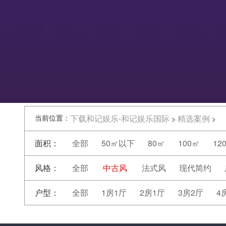
当前位置：
下载和记娱乐-和记娱乐国际
精选案例
>
>
面积：
全部
50㎡以下
80㎡
100㎡
12
风格：
全部
中古风
法式风
现代简约
户型：
全部
1房1厅
2房1厅
3房2厅
4