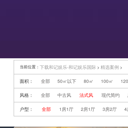
当前位置：
下载和记娱乐-和记娱乐国际
精选案例
>
>
面积：
全部
50㎡以下
80㎡
100㎡
12
风格：
全部
中古风
法式风
现代简约
户型：
全部
1房1厅
2房1厅
3房2厅
4