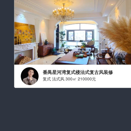
番禺星河湾复式楼法式复古风装修
复式 法式风 300㎡ 210000元
设计师：刘江
职称： 金牌设计师
从业经验： 从业十年
擅长风格：
现代简约 简约,法