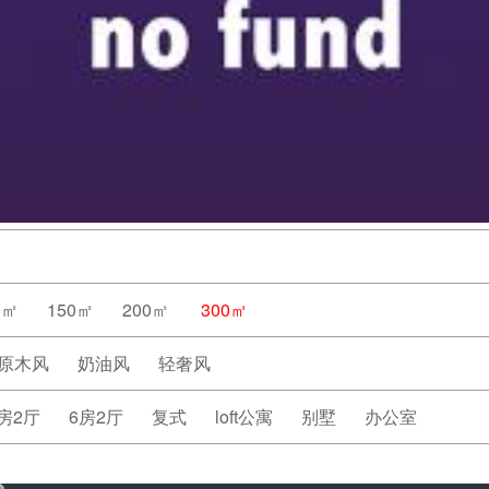
0㎡
150㎡
200㎡
300㎡
原木风
奶油风
轻奢风
房2厅
6房2厅
复式
loft公寓
别墅
办公室