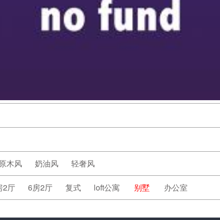
原木风
奶油风
轻奢风
房2厅
6房2厅
复式
loft公寓
别墅
办公室