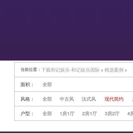
当前位置：
下载和记娱乐-和记娱乐国际
精选案例
>
>
面积：
全部
风格：
全部
中古风
法式风
现代简约
户型：
全部
1房1厅
2房1厅
3房2厅
4