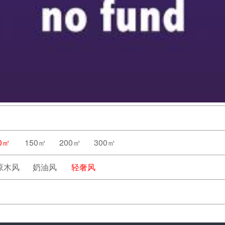
0㎡
150㎡
200㎡
300㎡
原木风
奶油风
轻奢风