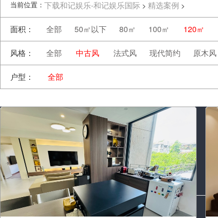
当前位置：
下载和记娱乐-和记娱乐国际
精选案例
>
>
面积：
全部
50㎡以下
80㎡
100㎡
120㎡
风格：
全部
中古风
法式风
现代简约
原木风
户型：
全部