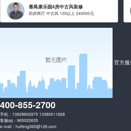
番禺康乐园4房中古风装修
四房两厅 中古风 120以上 240000元
设计师：叶旭鸿
职称： 设计师总监
从业经验： 从业十二年
擅长风格：
现代简约 简约,中
官方服
式,中古,轻奢,原木
看ta的案例
400-855-2700
手机：13928802975 13380011828
客服qq：965022635
e-mail：
huifeng365@126.com