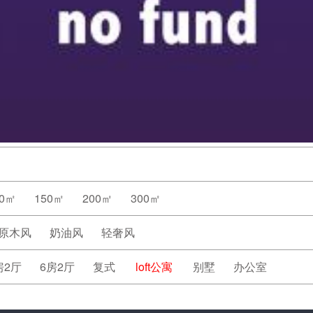
20㎡
150㎡
200㎡
300㎡
原木风
奶油风
轻奢风
房2厅
6房2厅
复式
loft公寓
别墅
办公室