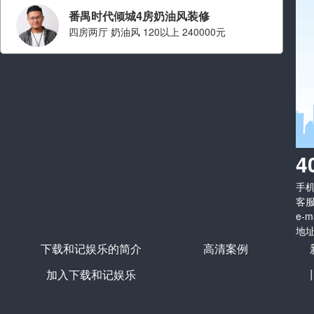
番禺时代倾城4房奶油风装修
四房两厅 奶油风 120以上 240000元
设计师：高泽川
职称： 金牌设计师
从业经验： 从业九年
擅长风格：
现代简约 中古,简
4
约,原木,美式
手机：
看ta的案例
客服
e-m
地址
下载和记娱乐的简介
高清案例
加入下载和记娱乐