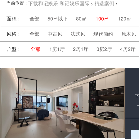
当前位置：
下载和记娱乐-和记娱乐国际
精选案例
>
>
面积：
全部
50㎡以下
80㎡
100㎡
120㎡
风格：
全部
中古风
法式风
现代简约
原木风
户型：
全部
1房1厅
2房1厅
3房2厅
4房2厅