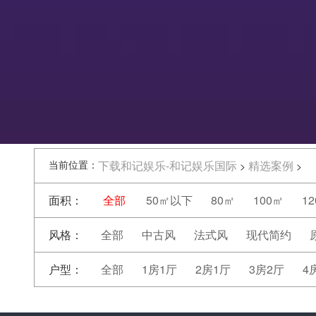
当前位置：
下载和记娱乐-和记娱乐国际
精选案例
>
>
面积：
全部
50㎡以下
80㎡
100㎡
1
风格：
全部
中古风
法式风
现代简约
户型：
全部
1房1厅
2房1厅
3房2厅
4