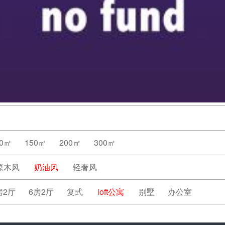
20㎡
150㎡
200㎡
300㎡
原木风
奶油风
轻奢风
房2厅
6房2厅
复式
loft公寓
别墅
办公室