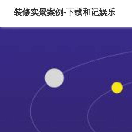
装修实景案例-下载和记娱乐