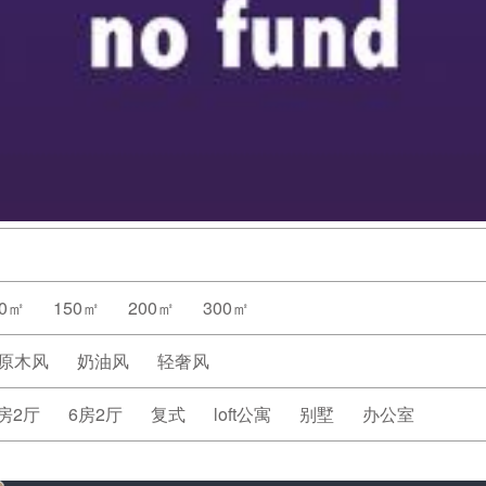
20㎡
150㎡
200㎡
300㎡
原木风
奶油风
轻奢风
房2厅
6房2厅
复式
loft公寓
别墅
办公室