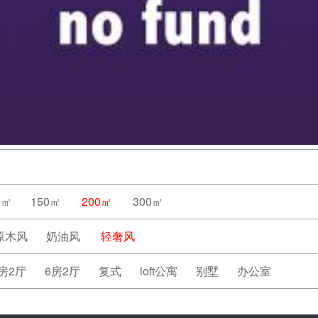
0㎡
150㎡
200㎡
300㎡
原木风
奶油风
轻奢风
房2厅
6房2厅
复式
loft公寓
别墅
办公室