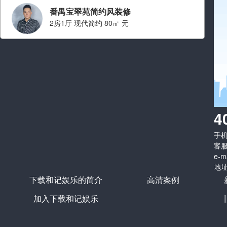
番禺宝翠苑简约风装修
2房1厅 现代简约 80㎡ 元
设计师：叶旭鸿
职称： 设计师总监
从业经验： 从业十二年
擅长风格：
现代简约 简约,中
4
式,中古,轻奢,原木
手机：
看ta的案例
客服
e-m
地址
下载和记娱乐的简介
高清案例
加入下载和记娱乐