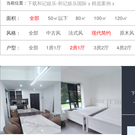
当前位置：
下载和记娱乐-和记娱乐国际
精选案例
>
>
面积：
全部
50㎡以下
80㎡
100㎡
120㎡
风格：
全部
中古风
法式风
现代简约
原木风
户型：
全部
1房1厅
2房1厅
3房2厅
4房2厅