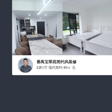
番禺宝翠苑简约风装修
2房1厅 现代简约 80㎡ 元
设计师：叶旭鸿
职称： 设计师总监
从业经验： 从业十二年
擅长风格：
现代简约 简约,中