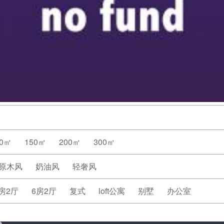
20㎡
150㎡
200㎡
300㎡
原木风
奶油风
轻奢风
房2厅
6房2厅
复式
loft公寓
别墅
办公室