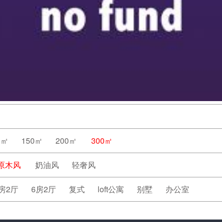
0㎡
150㎡
200㎡
300㎡
原木风
奶油风
轻奢风
房2厅
6房2厅
复式
loft公寓
别墅
办公室