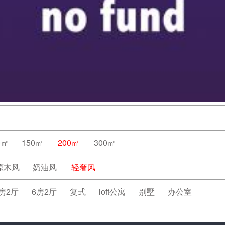
0㎡
150㎡
200㎡
300㎡
原木风
奶油风
轻奢风
房2厅
6房2厅
复式
loft公寓
别墅
办公室