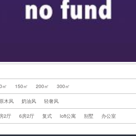
20㎡
150㎡
200㎡
300㎡
原木风
奶油风
轻奢风
房2厅
6房2厅
复式
loft公寓
别墅
办公室