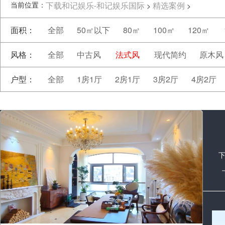
当前位置：
下载和记娱乐-和记娱乐国际
精选案例
>
>
面积：
全部
50㎡以下
80㎡
100㎡
120㎡
风格：
全部
中古风
法式风
现代简约
原木风
户型：
全部
1房1厅
2房1厅
3房2厅
4房2厅