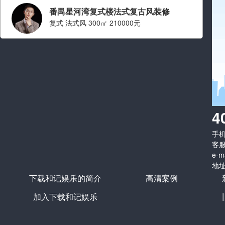
番禺星河湾复式楼法式复古风装修
复式 法式风 300㎡ 210000元
设计师：刘江
职称： 金牌设计师
从业经验： 从业十年
擅长风格：
现代简约 简约,法
4
式,中古,奶油,轻奢,原木
手机：
看ta的案例
客服
e-m
地址
下载和记娱乐的简介
高清案例
加入下载和记娱乐