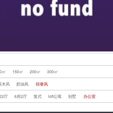
20㎡
150㎡
200㎡
300㎡
原木风
奶油风
轻奢风
房2厅
6房2厅
复式
loft公寓
别墅
办公室