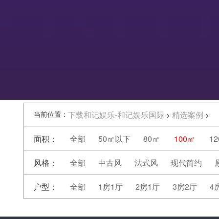
当前位置：
下载和记娱乐-和记娱乐国际
精选案例
>
>
面积：
全部
50㎡以下
80㎡
100㎡
1
风格：
全部
中古风
法式风
现代简约
户型：
全部
1房1厅
2房1厅
3房2厅
4