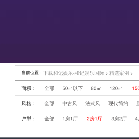
当前位置：
下载和记娱乐-和记娱乐国际
精选案例
>
>
面积：
全部
50㎡以下
80㎡
120㎡
15
风格：
全部
中古风
法式风
现代简约
户型：
全部
1房1厅
2房1厅
3房2厅
4