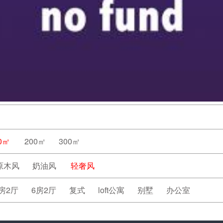
0㎡
200㎡
300㎡
原木风
奶油风
轻奢风
房2厅
6房2厅
复式
loft公寓
别墅
办公室