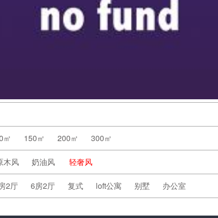
20㎡
150㎡
200㎡
300㎡
原木风
奶油风
轻奢风
房2厅
6房2厅
复式
loft公寓
别墅
办公室