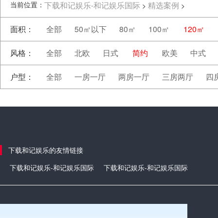
当前位置：
下载和记娱乐-和记娱乐国际
精选案例
>
>
面积：
全部
50㎡以下
80㎡
100㎡
120㎡
风格：
全部
北欧
日式
简约
欧美
中式
户型：
全部
一房一厅
两房一厅
三房两厅
四
下载和记娱乐的友情链接
下载和记娱乐-和记娱乐国际
下载和记娱乐-和记娱乐国际