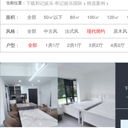
当前位置：
下载和记娱乐-和记娱乐国际
精选案例
>
>
面积：
全部
50㎡以下
80㎡
100㎡
120㎡
风格：
全部
中古风
法式风
现代简约
原木风
户型：
全部
1房1厅
2房1厅
3房2厅
4房2厅