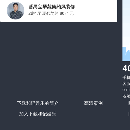
番禺宝翠苑简约风装修
2房1厅 现代简约 80㎡ 元
设计师：叶旭鸿
职称： 设计师总监
从业经验： 从业十二年
擅长风格：
现代简约 简约,中
4
式,中古,轻奢,原木
手机：
看ta的案例
客服
e-m
地址
下载和记娱乐的简介
高清案例
加入下载和记娱乐