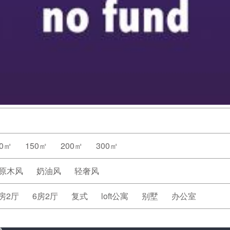
20㎡
150㎡
200㎡
300㎡
原木风
奶油风
轻奢风
房2厅
6房2厅
复式
loft公寓
别墅
办公室