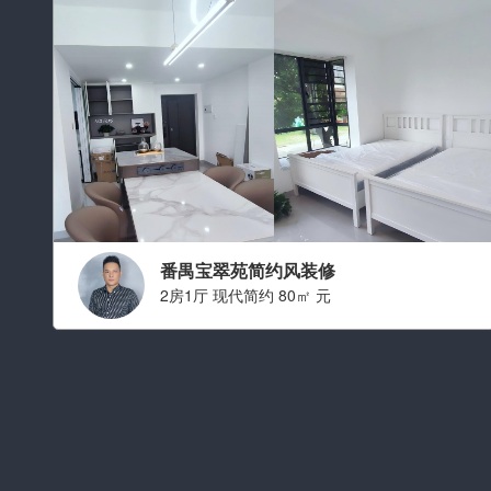
番禺宝翠苑简约风装修
2房1厅 现代简约 80㎡ 元
设计师：叶旭鸿
职称： 设计师总监
从业经验： 从业十二年
擅长风格：
现代简约 简约,中