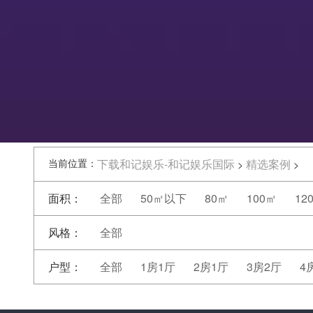
当前位置：
下载和记娱乐-和记娱乐国际
精选案例
>
>
面积：
全部
50㎡以下
80㎡
100㎡
12
风格：
全部
户型：
全部
1房1厅
2房1厅
3房2厅
4