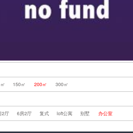
0㎡
150㎡
200㎡
300㎡
房2厅
6房2厅
复式
loft公寓
别墅
办公室