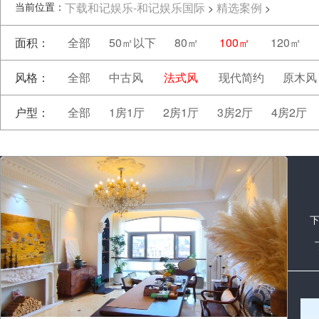
当前位置：
下载和记娱乐-和记娱乐国际
精选案例
>
>
面积：
全部
50㎡以下
80㎡
100㎡
120㎡
风格：
全部
中古风
法式风
现代简约
原木风
户型：
全部
1房1厅
2房1厅
3房2厅
4房2厅