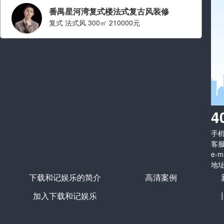
番禺星河湾复式楼法式复古风装修
复式 法式风 300㎡ 210000元
设计师：刘江
职称： 金牌设计师
从业经验： 从业十年
擅长风格：
现代简约 简约,法
4
式,中古,奶油,轻奢,原木
手机：
看ta的案例
客服
e-m
地址
下载和记娱乐的简介
高清案例
加入下载和记娱乐