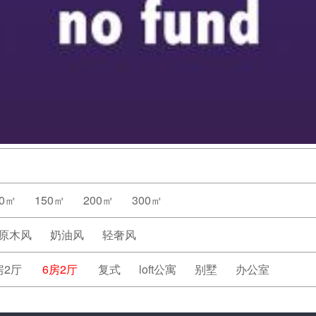
20㎡
150㎡
200㎡
300㎡
原木风
奶油风
轻奢风
房2厅
6房2厅
复式
loft公寓
别墅
办公室