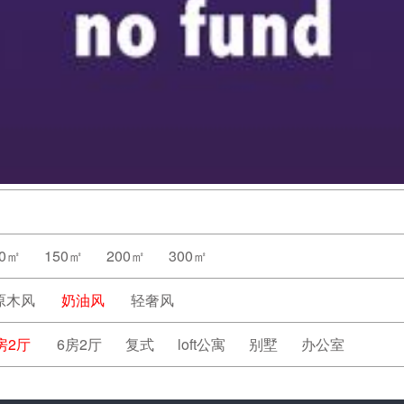
20㎡
150㎡
200㎡
300㎡
原木风
奶油风
轻奢风
房2厅
6房2厅
复式
loft公寓
别墅
办公室