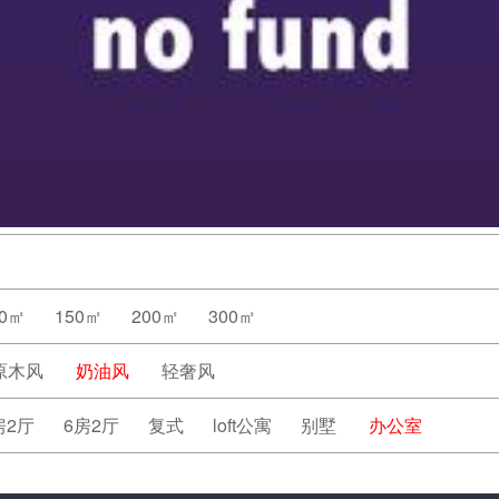
20㎡
150㎡
200㎡
300㎡
原木风
奶油风
轻奢风
房2厅
6房2厅
复式
loft公寓
别墅
办公室