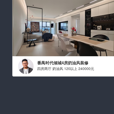
番禺时代倾城4房奶油风装修
四房两厅 奶油风 120以上 240000元
设计师：高泽川
职称： 金牌设计师
从业经验： 从业九年
擅长风格：
现代简约 中古,简