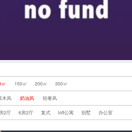
0㎡
150㎡
200㎡
300㎡
原木风
奶油风
轻奢风
房2厅
6房2厅
复式
loft公寓
别墅
办公室