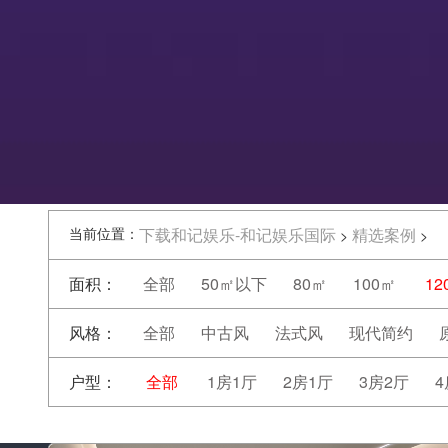
当前位置：
下载和记娱乐-和记娱乐国际
精选案例
>
>
面积：
全部
50㎡以下
80㎡
100㎡
12
风格：
全部
中古风
法式风
现代简约
户型：
全部
1房1厅
2房1厅
3房2厅
4