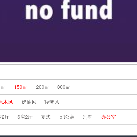
0㎡
150㎡
200㎡
300㎡
原木风
奶油风
轻奢风
房2厅
6房2厅
复式
loft公寓
别墅
办公室