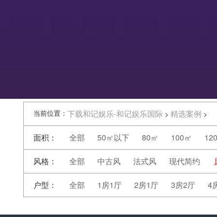
当前位置：
下载和记娱乐-和记娱乐国际
精选案例
>
>
面积：
全部
50㎡以下
80㎡
100㎡
12
风格：
全部
中古风
法式风
现代简约
户型：
全部
1房1厅
2房1厅
3房2厅
4