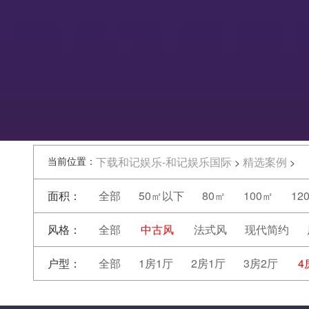
当前位置：
下载和记娱乐-和记娱乐国际
精选案例
>
>
面积：
全部
50㎡以下
80㎡
100㎡
12
风格：
全部
中古风
法式风
现代简约
户型：
全部
1房1厅
2房1厅
3房2厅
4