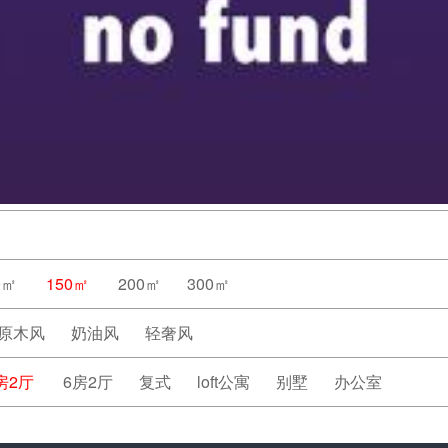
0㎡
150㎡
200㎡
300㎡
原木风
奶油风
轻奢风
房2厅
6房2厅
复式
loft公寓
别墅
办公室