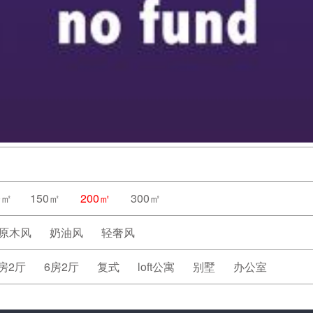
0㎡
150㎡
200㎡
300㎡
原木风
奶油风
轻奢风
房2厅
6房2厅
复式
loft公寓
别墅
办公室