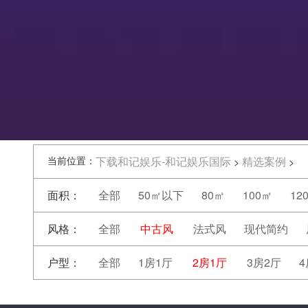
当前位置：
下载和记娱乐-和记娱乐国际
精选案例
>
>
面积：
全部
50㎡以下
80㎡
100㎡
12
风格：
全部
中古风
法式风
现代简约
户型：
全部
1房1厅
2房1厅
3房2厅
4