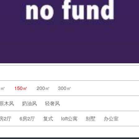
0㎡
150㎡
200㎡
300㎡
原木风
奶油风
轻奢风
房2厅
6房2厅
复式
loft公寓
别墅
办公室